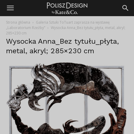
Strona główna
Galeria Sztuki ToTuart zaprasza na wystawę
„Laboratorium Rzeźby”
Wysocka Anna_Bez tytułu_płyta, metal, akryl;
285×230 cm
Wysocka Anna_Bez tytułu_płyta,
metal, akryl; 285×230 cm