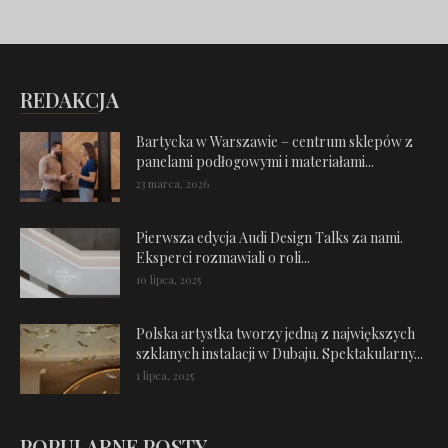
REDAKCJA
Bartycka w Warszawie – centrum sklepów z
panelami podłogowymi i materiałami...
23 marca, 2026
Pierwsza edycja Audi Design Talks za nami.
Eksperci rozmawiali o roli...
10 lipca, 2025
Polska artystka tworzy jedną z największych
szklanych instalacji w Dubaju. Spektakularny...
1 lipca, 2025
POPULARNE POSTY