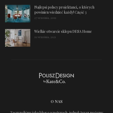
Najlepsi polscy projektanci, o których
powinien wiedzieć każdy! Część 3
27 września, 2019
Wielkie otwarcie sklepu DESA Home
19 września, 2021
O NAS
Zaczynaliśmy jako blog o wnętrzach, jednak teraz możemy