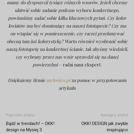
mamy do dyspozycji tysiące różnych wzorów. Jeżeli chcemy
ułatwić sobie zadanie podczas wyboru konkretnego,
powinniśmy zadać sobie kilka kluczowych pytań. Czy kolor
kwiatów ma być dominujący na naszej fototapecie? Czy ma
on wtapiać się w pomieszczenie, czy raczej przełamywać
obecną tam już kolorystykę? Warto również wyobrazić sobie
naszą fototapetę na konkretnej ścianie, tak abyśmy wiedzieli,
czy wybrany przez nas wzór sprawdzi się na danej
powierzchni
– radzi nasz ekspert.
Dziękujemy firmie
myloview.pl
za pomoc w przygotowaniu
artykułu
Poprzedni artykuł
Następny artykuł
Bądź w trendach! – OKK!
OKK! DESIGN jak zwykle
design na Mysiej 3
inspirująco