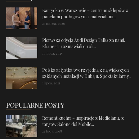
Bartycka w Warszawie – centrum sklepów z
panelami podłogowymi i materiałami...
23 marca, 2026
Pierwsza edycja Audi Design Talks za nami.
Eksperci rozmawiali o roli...
10 lipca, 2025
Polska artystka tworzy jedną z największych
szklanych instalacji w Dubaju. Spektakularny...
1 lipca, 2025
POPULARNE POSTY
Remont kuchni – inspiracje z Mediolanu, z
targów Salone del Mobile...
23 lipca, 2018