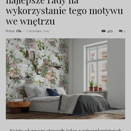
wykorzystanie tego motywu
we wnętrzu
Przez
Ola
-
3 września, 2017
4753
3
Kwiaty od zawsze stanowiły jeden z najpopularniejszych