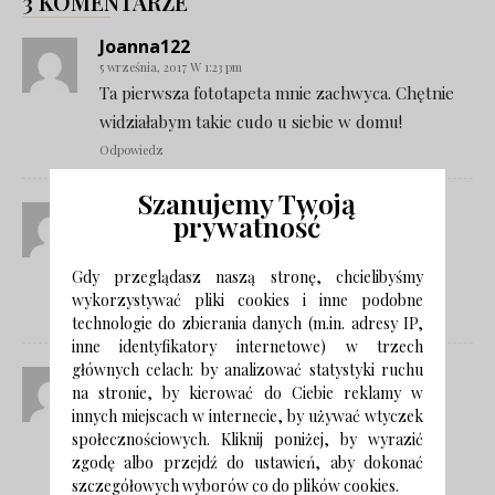
3 KOMENTARZE
Joanna122
5 września, 2017 W 1:23 pm
Ta pierwsza fototapeta mnie zachwyca. Chętnie
widziałabym takie cudo u siebie w domu!
Odpowiedz
Szanujemy Twoją
Angelika
prywatność
9 września, 2017 W 9:57 am
Uwielbiam motywy kwiatowe, dodają wnętrzu
Gdy przeglądasz naszą stronę, chcielibyśmy
dużo uroku!
wykorzystywać pliki cookies i inne podobne
Odpowiedz
technologie do zbierania danych (m.in. adresy IP,
inne identyfikatory internetowe) w trzech
głównych celach: by analizować statystyki ruchu
Małgorzata
na stronie, by kierować do Ciebie reklamy w
29 września, 2020 W 6:21 am
innych miejscach w internecie, by używać wtyczek
Fototapety w kwiaty są zawsze na czasie.
społecznościowych. Kliknij poniżej, by wyrazić
Odpowiedz
zgodę albo przejdź do ustawień, aby dokonać
szczegółowych wyborów co do plików cookies.