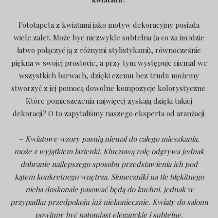
Fototapeta z kwiatami jako motyw dekoracyjny posiada
wiele zalet. Może być niezwykle subtelna (a co za im idzie
łatwo połączyć ją z różnymi stylistykami), równocześnie
piękna w swojej prostocie, a przy tym występuje niemal we
wszystkich barwach, dzięki czemu bez trudu możemy
stworzyć z jej pomocą dowolne kompozycje kolorystyczne.
Które pomieszczenia najwięcej zyskają dzięki takiej
dekoracji? O to zapytaliśmy naszego eksperta od aranżacji.
–
Kwiatowe wzory pasują niemal do całego mieszkania,
może z wyjątkiem łazienki. Kluczową rolę odgrywa jednak
dobranie najlepszego sposobu przedstawienia ich pod
kątem konkretnego wnętrza. Słoneczniki na tle błękitnego
nieba doskonale pasować będą do kuchni, jednak w
przypadku przedpokoju już niekoniecznie. Kwiaty do salonu
powinny być natomiast eleganckie i subtelne.