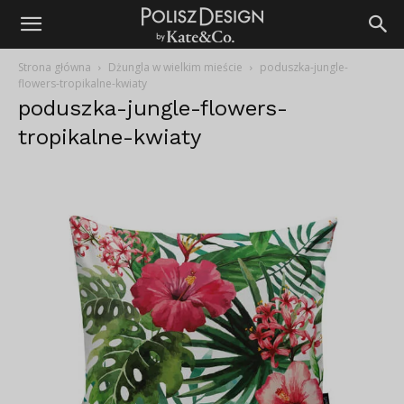
Strona główna
Dżungla w wielkim mieście
poduszka-jungle-
flowers-tropikalne-kwiaty
poduszka-jungle-flowers-
tropikalne-kwiaty