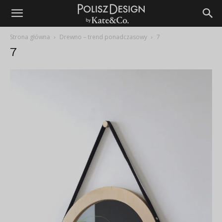
Strona główna
Drewno – trend ponadczasowy
7
7