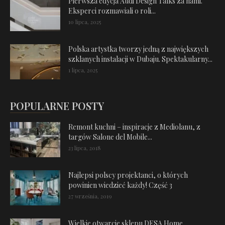
Pierwsza edycja Audi Design Talks za nami.
Eksperci rozmawiali o roli...
10 lipca, 2025
Polska artystka tworzy jedną z największych
szklanych instalacji w Dubaju. Spektakularny...
1 lipca, 2025
POPULARNE POSTY
Remont kuchni – inspiracje z Mediolanu, z
targów Salone del Mobile...
23 lipca, 2018
Najlepsi polscy projektanci, o których
powinien wiedzieć każdy! Część 3
27 września, 2019
Wielkie otwarcie sklepu DESA Home