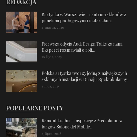
REDAKCJA
Bartycka w Warszawie – centrum sklepów z
panelami podłogowymi i materiałami...
23 marca, 2026
Pierwsza edycja Audi Design Talks za nami.
Eksperci rozmawiali o roli...
10 lipca, 2025
Polska artystka tworzy jedną z największych
szklanych instalacji w Dubaju. Spektakularny...
1 lipca, 2025
POPULARNE POSTY
Remont kuchni – inspiracje z Mediolanu, z
targów Salone del Mobile...
23 lipca, 2018