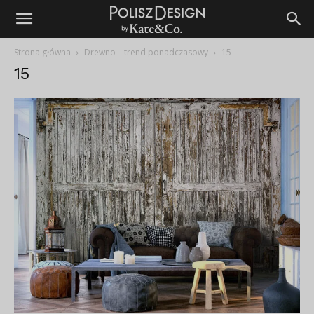
Strona główna
Drewno – trend ponadczasowy
15
15