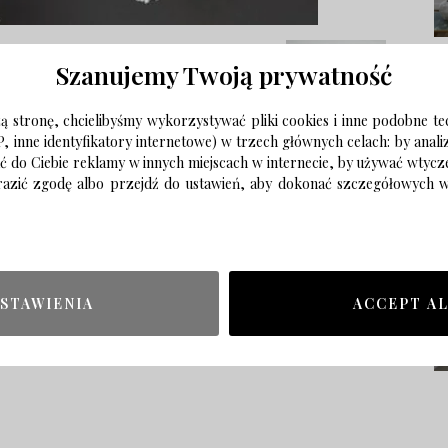
Szanujemy Twoją prywatność
 stronę, chcielibyśmy wykorzystywać pliki cookies i inne podobne te
P, inne identyfikatory internetowe) w trzech głównych celach: by anal
ać do Ciebie reklamy w innych miejscach w internecie, by używać wtyc
wyrazić zgodę albo przejdź do ustawień, aby dokonać szczegółowych
STAWIENIA
ACCEPT A