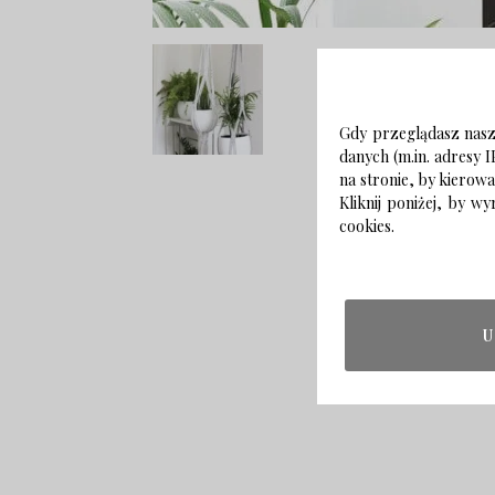
Gdy przeglądasz naszą
danych (m.in. adresy I
na stronie, by kierow
Kliknij poniżej, by 
cookies.
U