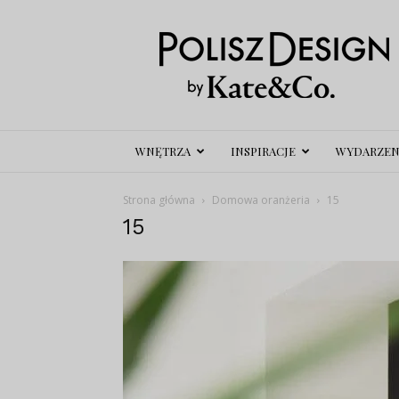
Polisz
Design
WNĘTRZA
INSPIRACJE
WYDARZEN
Strona główna
Domowa oranżeria
15
15