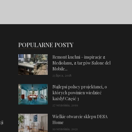
POPULARNE POSTY
Remont kuchni – inspiracje z
Mediolanu, z targów Salone del
Mobile...
23 lipca, 2018
Najlepsi polscy projektanci, o
których powinien wiedzieć
każdy! Część 3
27 września, 2019
Wielkie otwarcie sklepu DESA
ji
Home
19 września, 2021