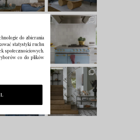
chnologie do zbierania
izować statystyki ruchu
zek społecznościowych.
 wyborów co do plików
LL