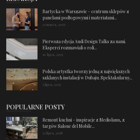
Bartycka w Warszawie – centrum sklepów z
panelami podłogowymi i materiałami...
23 marca, 2026
Pierwsza edycja Audi Design Talks za nami.
Eksperci rozmawiali o roli...
10 lipca, 2025
Polska artystka tworzy jedną z największych
szklanych instalacji w Dubaju. Spektakularny...
1 lipca, 2025
POPULARNE POSTY
Remont kuchni – inspiracje z Mediolanu, z
targów Salone del Mobile...
23 lipca, 2018