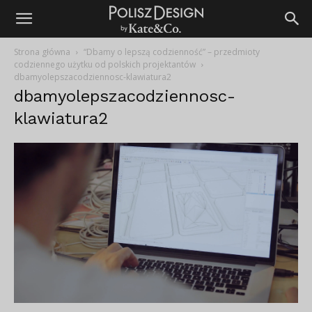
Strona główna
“Dbamy o lepszą codzienność” – przedmioty
codziennego użytku od polskich projektantów
dbamyolepszacodziennosc-klawiatura2
dbamyolepszacodziennosc-
klawiatura2