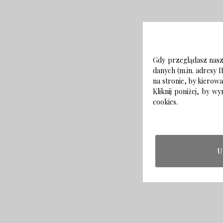
Gdy przeglądasz naszą
danych (m.in. adresy I
na stronie, by kierow
Kliknij poniżej, by 
cookies.
U