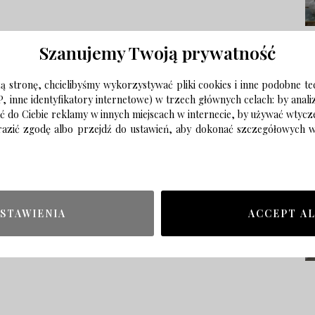
Szanujemy Twoją prywatność
 stronę, chcielibyśmy wykorzystywać pliki cookies i inne podobne te
P, inne identyfikatory internetowe) w trzech głównych celach: by anal
ać do Ciebie reklamy w innych miejscach w internecie, by używać wtyc
wyrazić zgodę albo przejdź do ustawień, aby dokonać szczegółowych
STAWIENIA
ACCEPT A