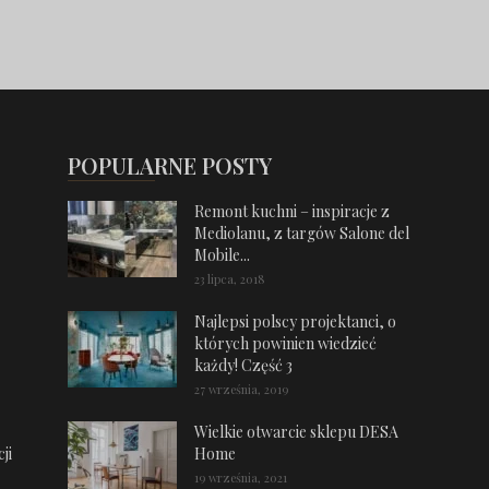
POPULARNE POSTY
Remont kuchni – inspiracje z
Mediolanu, z targów Salone del
Mobile...
23 lipca, 2018
Najlepsi polscy projektanci, o
których powinien wiedzieć
każdy! Część 3
27 września, 2019
Wielkie otwarcie sklepu DESA
ji
Home
19 września, 2021