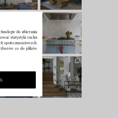
chnologie do zbierania
izować statystyki ruchu
zek społecznościowych.
 wyborów co do plików
LL