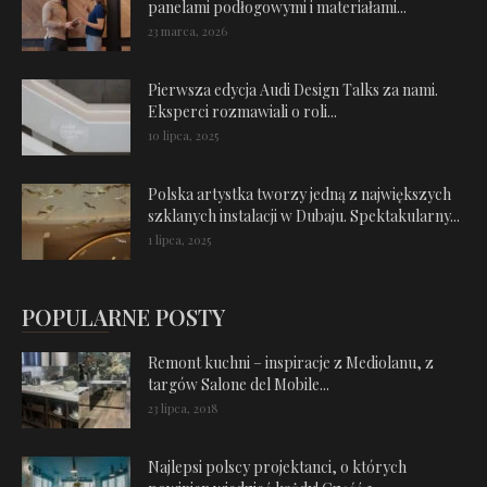
panelami podłogowymi i materiałami...
23 marca, 2026
Pierwsza edycja Audi Design Talks za nami.
Eksperci rozmawiali o roli...
10 lipca, 2025
Polska artystka tworzy jedną z największych
szklanych instalacji w Dubaju. Spektakularny...
1 lipca, 2025
POPULARNE POSTY
Remont kuchni – inspiracje z Mediolanu, z
targów Salone del Mobile...
23 lipca, 2018
Najlepsi polscy projektanci, o których