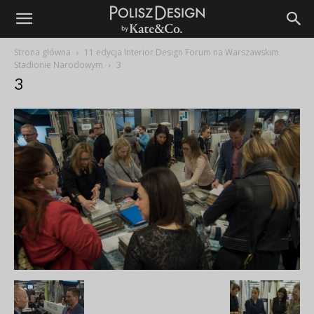
Strona główna
11 edycja Interior Design Forum na Warszawskim
Stadionie Narodowym
3
3