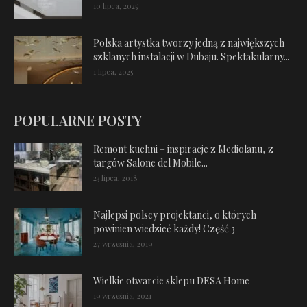
10 lipca, 2025
Polska artystka tworzy jedną z największych
szklanych instalacji w Dubaju. Spektakularny...
1 lipca, 2025
POPULARNE POSTY
Remont kuchni – inspiracje z Mediolanu, z
targów Salone del Mobile...
23 lipca, 2018
Najlepsi polscy projektanci, o których
powinien wiedzieć każdy! Część 3
27 września, 2019
Wielkie otwarcie sklepu DESA Home
19 września, 2021