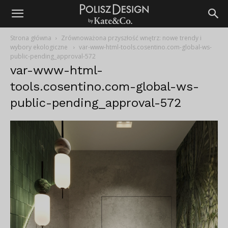
Strona główna
Zrównoważona przyszłość wnętrz: nowe trendy i
wybory ekologiczne
var-www-html-tools.cosentino.com-global-ws-
public-pending_approval-572
var-www-html-
tools.cosentino.com-global-ws-
public-pending_approval-572