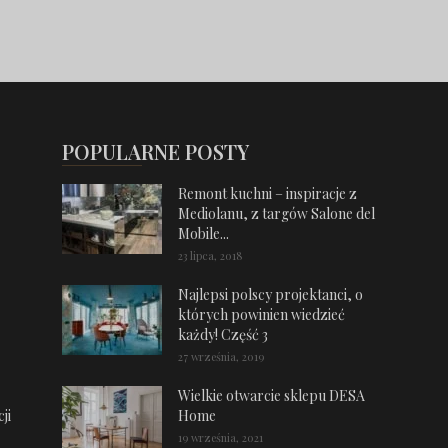
POPULARNE POSTY
Remont kuchni – inspiracje z
Mediolanu, z targów Salone del
Mobile...
23 lipca, 2018
Najlepsi polscy projektanci, o
których powinien wiedzieć
każdy! Część 3
27 września, 2019
Wielkie otwarcie sklepu DESA
ji
Home
19 września, 2021