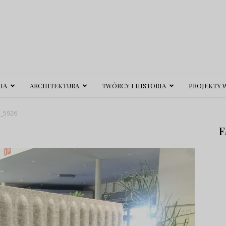
IA
ARCHITEKTURA
TWÓRCY I HISTORIA
PROJEKTY 
_5926
F