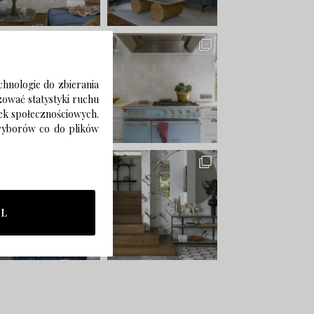
chnologie do zbierania
izować statystyki ruchu
zek społecznościowych.
 wyborów co do plików
LL