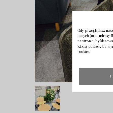
Gdy przeglądasz naszą
danych (m.in. adresy I
na stronie, by kierow
Kliknij poniżej, by 
cookies.
U