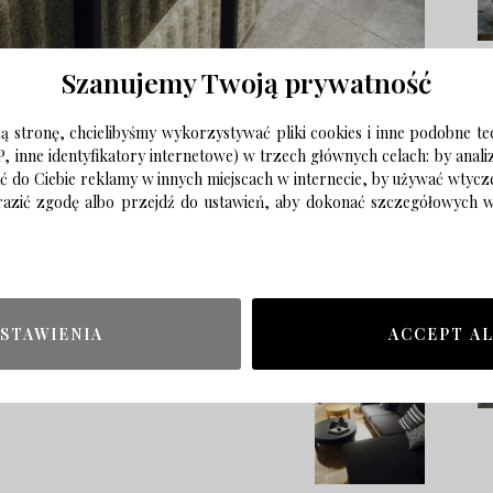
Szanujemy Twoją prywatność
 stronę, chcielibyśmy wykorzystywać pliki cookies i inne podobne te
P, inne identyfikatory internetowe) w trzech głównych celach: by anal
ać do Ciebie reklamy w innych miejscach w internecie, by używać wtyc
wyrazić zgodę albo przejdź do ustawień, aby dokonać szczegółowych
STAWIENIA
ACCEPT A