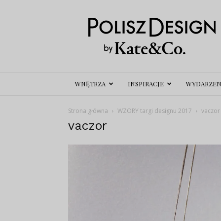
Polisz
Design
WNĘTRZA
INSPIRACJE
WYDARZEN
Strona główna
WZORY targi designu 2017
vaczor
vaczor