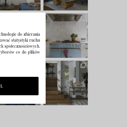
chnologie do zbierania
izować statystyki ruchu
zek społecznościowych.
 wyborów co do plików
LL