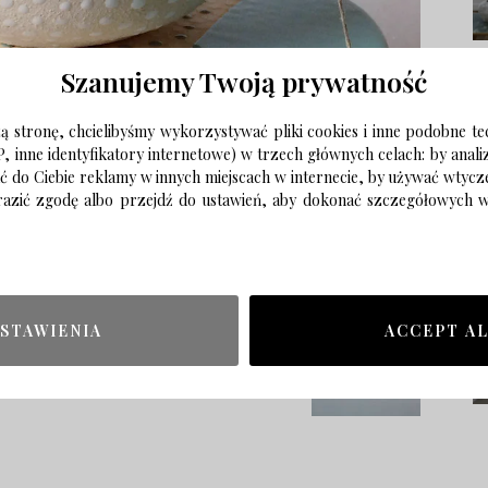
Szanujemy Twoją prywatność
 stronę, chcielibyśmy wykorzystywać pliki cookies i inne podobne te
P, inne identyfikatory internetowe) w trzech głównych celach: by anal
ać do Ciebie reklamy w innych miejscach w internecie, by używać wtyc
wyrazić zgodę albo przejdź do ustawień, aby dokonać szczegółowych
STAWIENIA
ACCEPT A