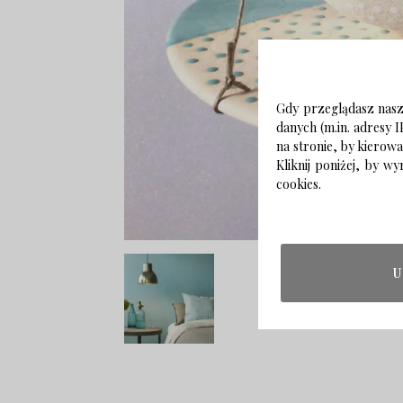
Gdy przeglądasz naszą
danych (m.in. adresy I
na stronie, by kierow
Kliknij poniżej, by 
cookies.
U