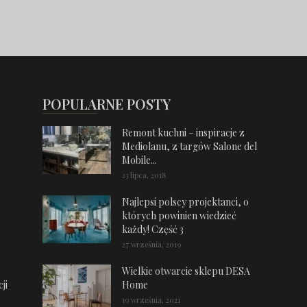
POPULARNE POSTY
Remont kuchni – inspiracje z
Mediolanu, z targów Salone del
Mobile...
23 lipca, 2018
Najlepsi polscy projektanci, o
których powinien wiedzieć
każdy! Część 3
27 września, 2019
Wielkie otwarcie sklepu DESA
ji
Home
19 września, 2021