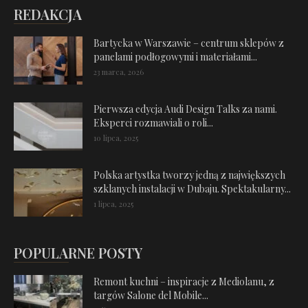
REDAKCJA
Bartycka w Warszawie – centrum sklepów z
panelami podłogowymi i materiałami...
23 marca, 2026
Pierwsza edycja Audi Design Talks za nami.
Eksperci rozmawiali o roli...
10 lipca, 2025
Polska artystka tworzy jedną z największych
szklanych instalacji w Dubaju. Spektakularny...
1 lipca, 2025
POPULARNE POSTY
Remont kuchni – inspiracje z Mediolanu, z
targów Salone del Mobile...