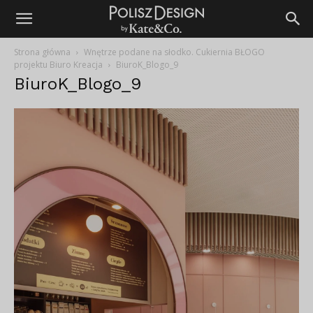
Strona główna
Wnętrze podane na słodko. Cukiernia BŁOGO
projektu Biuro Kreacja
BiuroK_Blogo_9
BiuroK_Blogo_9