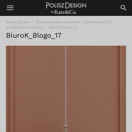
Strona główna
Wnętrze podane na słodko. Cukiernia BŁOGO
projektu Biuro Kreacja
BiuroK_Blogo_17
BiuroK_Blogo_17