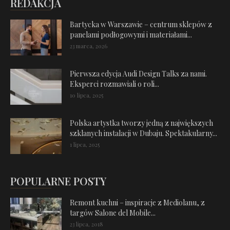
REDAKCJA
Bartycka w Warszawie – centrum sklepów z
panelami podłogowymi i materiałami...
23 marca, 2026
Pierwsza edycja Audi Design Talks za nami.
Eksperci rozmawiali o roli...
10 lipca, 2025
Polska artystka tworzy jedną z największych
szklanych instalacji w Dubaju. Spektakularny...
1 lipca, 2025
POPULARNE POSTY
Remont kuchni – inspiracje z Mediolanu, z
targów Salone del Mobile...
23 lipca, 2018