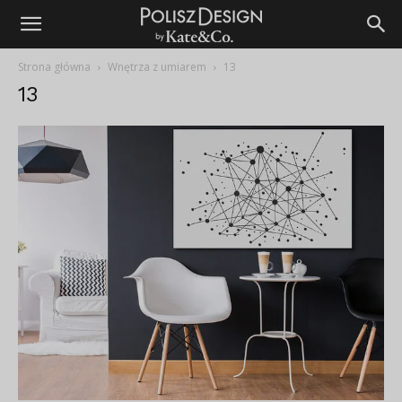
Strona główna
Wnętrza z umiarem
13
13