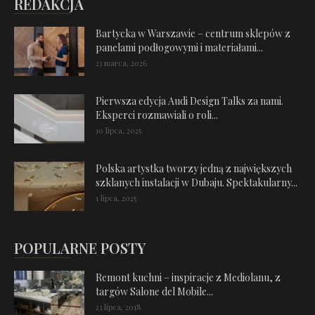
REDAKCJA
Bartycka w Warszawie – centrum sklepów z
panelami podłogowymi i materiałami...
23 marca, 2026
Pierwsza edycja Audi Design Talks za nami.
Eksperci rozmawiali o roli...
10 lipca, 2025
Polska artystka tworzy jedną z największych
szklanych instalacji w Dubaju. Spektakularny...
1 lipca, 2025
POPULARNE POSTY
Remont kuchni – inspiracje z Mediolanu, z
targów Salone del Mobile...
23 lipca, 2018