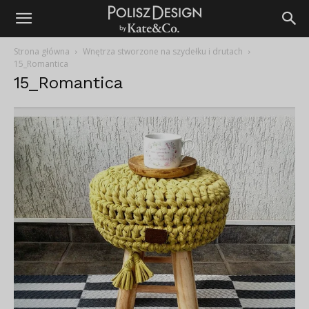
Strona główna
Wnętrza stworzone na szydełku i drutach
15_Romantica
15_Romantica