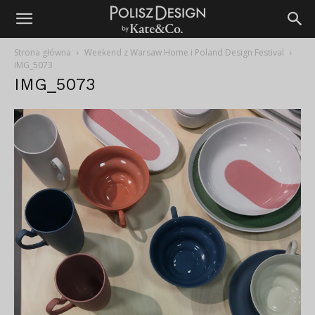
Strona główna
Weekend z Warsaw Home i Poland Design Festival
IMG_5073
IMG_5073