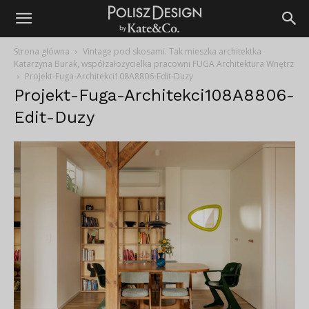
Strona główna
Vintage pod skosami. Tak mieszka architektka
Katarzyna Burak, współzałożycielka pracowni FUGA Architektura Wnętrz
Projekt-Fuga-Architekci108A8806-Edit-Duzy
Projekt-Fuga-Architekci108A8806-
Edit-Duzy