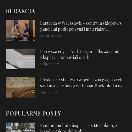
REDAKCJA
Bartycka w Warszawie – centrum sklepów z
panelami podłogowymi i materiałami...
23 marca, 2026
Pierwsza edycja Audi Design Talks za nami.
Eksperci rozmawiali o roli...
10 lipca, 2025
Polska artystka tworzy jedną z największych
szklanych instalacji w Dubaju. Spektakularny...
1 lipca, 2025
POPULARNE POSTY
Remont kuchni – inspiracje z Mediolanu, z
targów Salone del Mobile...