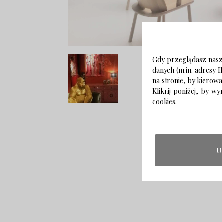
Gdy przeglądasz naszą
danych (m.in. adresy I
na stronie, by kierow
Kliknij poniżej, by 
cookies.
U