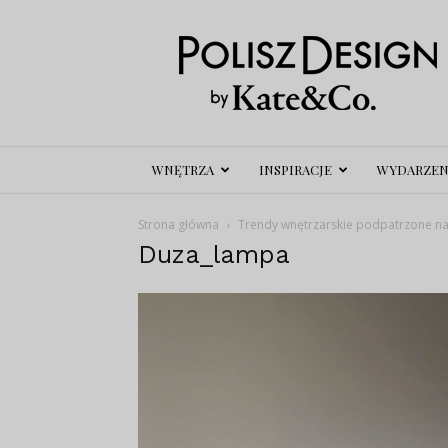
Polisz
Design
WNĘTRZA
INSPIRACJE
WYDARZEN
Strona główna
Trendy wnętrzarskie podpatrzone na
Duza_lampa