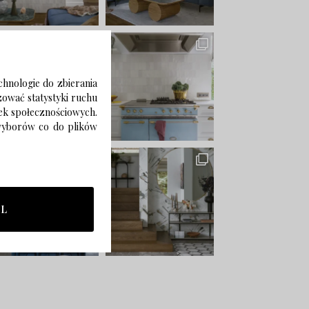
chnologie do zbierania
izować statystyki ruchu
zek społecznościowych.
 wyborów co do plików
LL