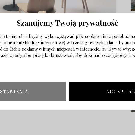
Szanujemy Twoją prywatność
 stronę, chcielibyśmy wykorzystywać pliki cookies i inne podobne te
P, inne identyfikatory internetowe) w trzech głównych celach: by anal
ać do Ciebie reklamy w innych miejscach w internecie, by używać wtyc
wyrazić zgodę albo przejdź do ustawień, aby dokonać szczegółowych
STAWIENIA
ACCEPT A