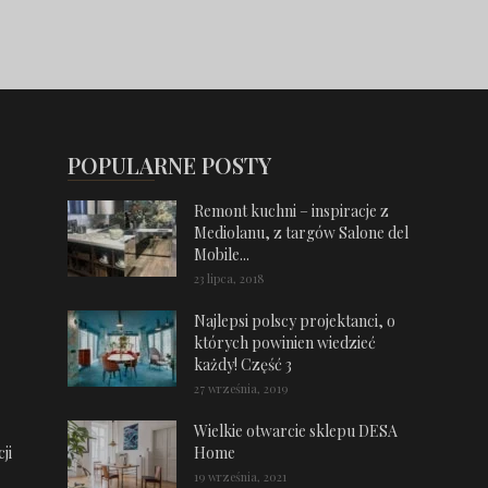
POPULARNE POSTY
Remont kuchni – inspiracje z
Mediolanu, z targów Salone del
Mobile...
23 lipca, 2018
Najlepsi polscy projektanci, o
których powinien wiedzieć
każdy! Część 3
27 września, 2019
Wielkie otwarcie sklepu DESA
ji
Home
19 września, 2021