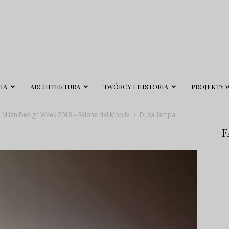
IA
ARCHITEKTURA
TWÓRCY I HISTORIA
PROJEKTY 
 Milan Design Week 2018 – Salone del Mobile
Duza_lampa
F