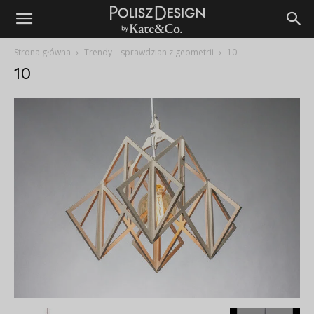
Strona główna
Trendy – sprawdzian z geometrii
10
10