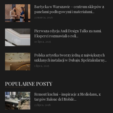
Bartycka w Warszawie – centrum sklepów z
panelami podłogowymi i materiałami...
23 marca, 2026
Pierwsza edycja Audi Design Talks za nami.
Eksperci rozmawiali o roli...
10 lipca, 2025
Polska artystka tworzy jedną z największych
szklanych instalacji w Dubaju. Spektakularny...
1 lipca, 2025
POPULARNE POSTY
Remont kuchni – inspiracje z Mediolanu, z
targów Salone del Mobile...
23 lipca, 2018