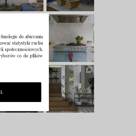
chnologie do zbierania
izować statystyki ruchu
zek społecznościowych.
 wyborów co do plików
LL