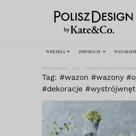
Polisz
Design
WNĘTRZA
INSPIRACJE
WYDARZEN
Strona główna
Tagi
#wazon #wazony #ozdobnewaz
Tag: #wazon #wazony #o
#dekoracje #wystrójwnęt