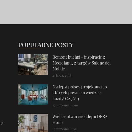
POPULARNE POSTY
Remont kuchni – inspiracje z
Mediolanu, z targów Salone del
Mobile...
23 lipca, 2018
Najlepsi polscy projektanci, o
których powinien wiedzieć
każdy! Część 3
27 września, 2019
Wielkie otwarcie sklepu DESA
ji
Home
19 września, 2021