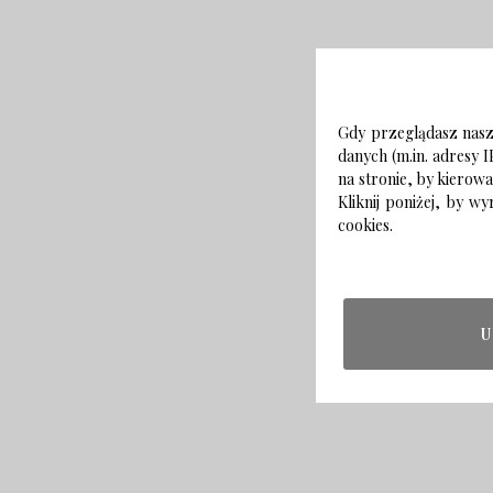
Gdy przeglądasz naszą
danych (m.in. adresy I
na stronie, by kierow
Kliknij poniżej, by 
cookies.
U