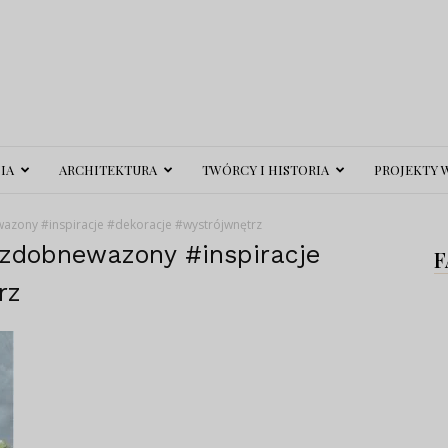
IA
ARCHITEKTURA
TWÓRCY I HISTORIA
PROJEKTY 
ony #inspiracje #dekoracje #wystrójwnętrz
zdobnewazony #inspiracje
F
rz