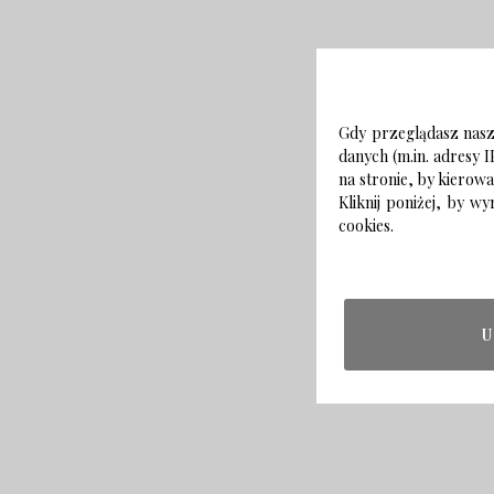
Gdy przeglądasz naszą
danych (m.in. adresy I
na stronie, by kierow
Kliknij poniżej, by 
cookies.
U