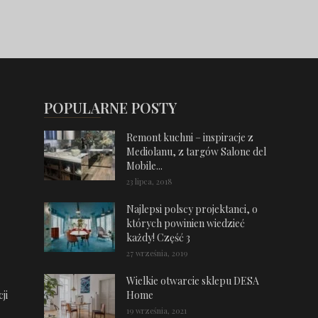
POPULARNE POSTY
Remont kuchni – inspiracje z
Mediolanu, z targów Salone del
Mobile...
23 lipca, 2018
Najlepsi polscy projektanci, o
których powinien wiedzieć
każdy! Część 3
27 września, 2019
Wielkie otwarcie sklepu DESA
ji
Home
19 września, 2021