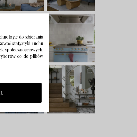
chnologie do zbierania
izować statystyki ruchu
zek społecznościowych.
 wyborów co do plików
LL