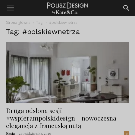
Strona główna
Tagi
#polskiewnetrza
Tag: #polskiewnetrza
Druga odsłona sesji
#wspierampolskidesign – nowoczesna
elegancja z francuską nutą
Kasia
-
21 października, 2020
0