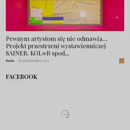
Pewnym artystom się nie odmawia…
Projekt przestrzeni wystawienniczej
SAINER. KOL∞R spod...
Kasia
-
18 października, 2023
0
FACEBOOK