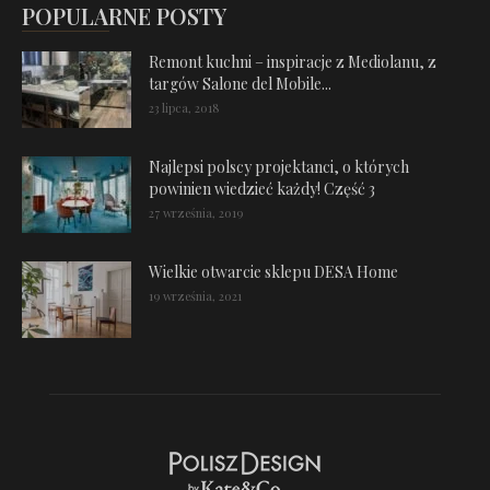
POPULARNE POSTY
Remont kuchni – inspiracje z Mediolanu, z
targów Salone del Mobile...
23 lipca, 2018
Najlepsi polscy projektanci, o których
powinien wiedzieć każdy! Część 3
27 września, 2019
Wielkie otwarcie sklepu DESA Home
19 września, 2021