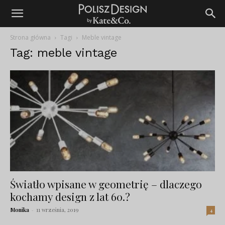
Strona główna
Tagi
Meble vintage
Tag: meble vintage
Światło wpisane w geometrię – dlaczego
kochamy design z lat 60.?
Monika
-
11 września, 2019
4