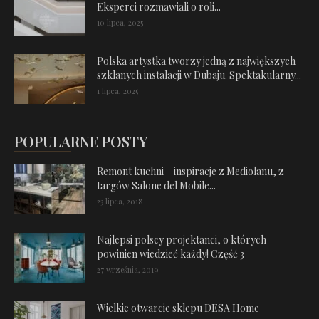
Eksperci rozmawiali o roli...
10 lipca, 2025
Polska artystka tworzy jedną z największych
szklanych instalacji w Dubaju. Spektakularny...
1 lipca, 2025
POPULARNE POSTY
Remont kuchni – inspiracje z Mediolanu, z
targów Salone del Mobile...
23 lipca, 2018
Najlepsi polscy projektanci, o których
powinien wiedzieć każdy! Część 3
27 września, 2019
Wielkie otwarcie sklepu DESA Home