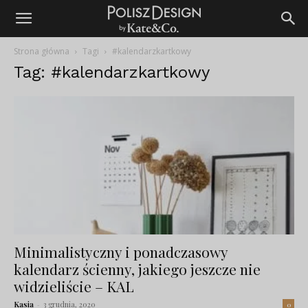
Strona główna
Tagi
#kalendarzkartkowy
Tag: #kalendarzkartkowy
Minimalistyczny i ponadczasowy
kalendarz ścienny, jakiego jeszcze nie
widzieliście – KAL
Kasia
-
3 grudnia, 2020
0