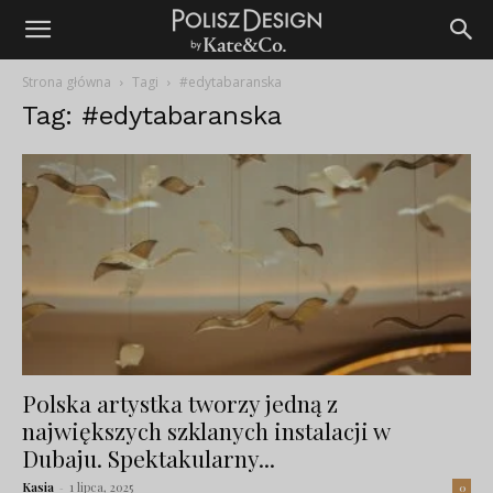
Strona główna
Tagi
#edytabaranska
Tag: #edytabaranska
Polska artystka tworzy jedną z
największych szklanych instalacji w
Dubaju. Spektakularny...
Kasia
-
1 lipca, 2025
0