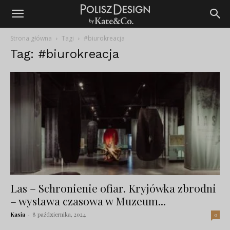
Strona główna
Tagi
#biurokreacja
Tag: #biurokreacja
Las – Schronienie ofiar. Kryjówka zbrodni
– wystawa czasowa w Muzeum...
Kasia
-
8 października, 2024
0