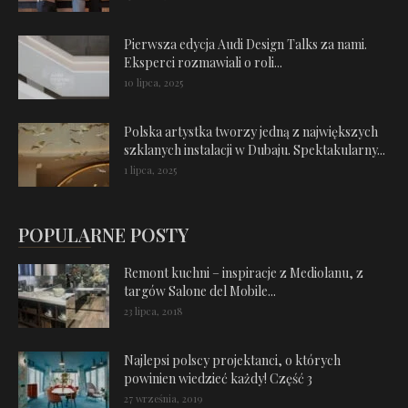
Pierwsza edycja Audi Design Talks za nami.
Eksperci rozmawiali o roli...
10 lipca, 2025
Polska artystka tworzy jedną z największych
szklanych instalacji w Dubaju. Spektakularny...
1 lipca, 2025
POPULARNE POSTY
Remont kuchni – inspiracje z Mediolanu, z
targów Salone del Mobile...
23 lipca, 2018
Najlepsi polscy projektanci, o których
powinien wiedzieć każdy! Część 3
27 września, 2019