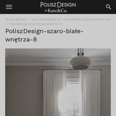
Strona główna
Szaro-białe wnętrza – niezawodne połączenie kolorów
PoliszDesign-szaro-białe-wnętrza-8
PoliszDesign-szaro-białe-
wnętrza-8