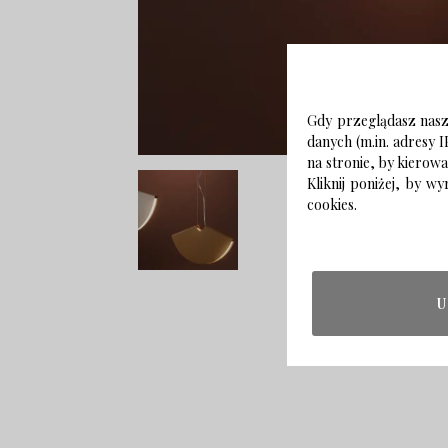
Gdy przeglądasz naszą
danych (m.in. adresy I
na stronie, by kierow
Kliknij poniżej, by 
cookies.
U