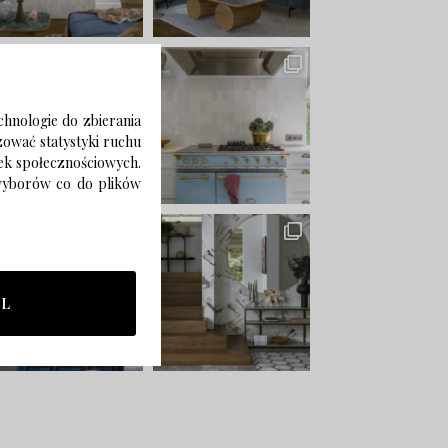
chnologie do zbierania
izować statystyki ruchu
zek społecznościowych.
 wyborów co do plików
LL