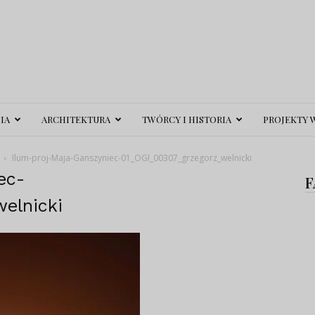
IA
ARCHITEKTURA
TWÓRCY I HISTORIA
PROJEKTY 
Ilum-proj-Maja-Ganszyniec-01_OGI_00307_grzegorz_welnicki
ec-
F
elnicki