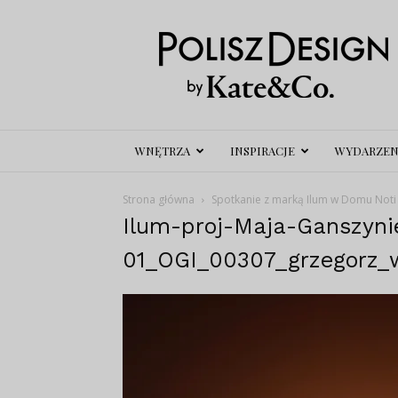
Polisz
Design
WNĘTRZA
INSPIRACJE
WYDARZEN
Strona główna
Spotkanie z marką Ilum w Domu Noti
Ilum-proj-Maja-Ganszyni
01_OGI_00307_grzegorz_w