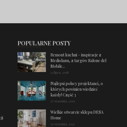
POPULARNE POSTY
Remont kuchni – inspiracje z
Mediolanu, z targów Salone del
Mobile...
23 lipca, 2018
Najlepsi polscy projektanci, o
których powinien wiedzieć
każdy! Część 3
27 września, 2019
Wielkie otwarcie sklepu DESA
ji
Home
19 września, 2021