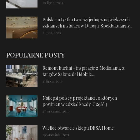
10 lipca, 2025
Polska artystka tworzy jedną z największych
szklanych instalacji w Dubaju. Spektakularny...
1 lipca, 2025
POPULARNE POSTY
Remont kuchni – inspiracje z Mediolanu, z
targów Salone del Mobile...
23 lipca, 2018
Najlepsi polscy projektanci, o których
powinien wiedzieć każdy! Część 3
27 września, 2019
Wielkie otwarcie sklepu DESA Home
19 września, 2021