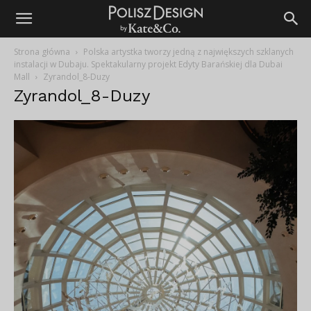
Strona główna
Polska artystka tworzy jedną z największych szklanych
instalacji w Dubaju. Spektakularny projekt Edyty Barańskiej dla Dubai
Mall
Zyrandol_8-Duzy
Zyrandol_8-Duzy