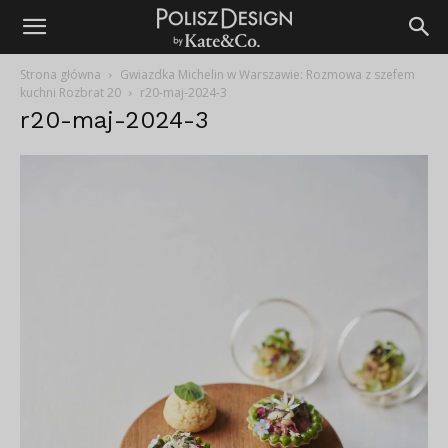
Strona główna
Gwiazdka Michelin w Warszawie: Rozmowa z szefem
kuchni Rozbrat 20
r20-maj-2024-3
r20-maj-2024-3