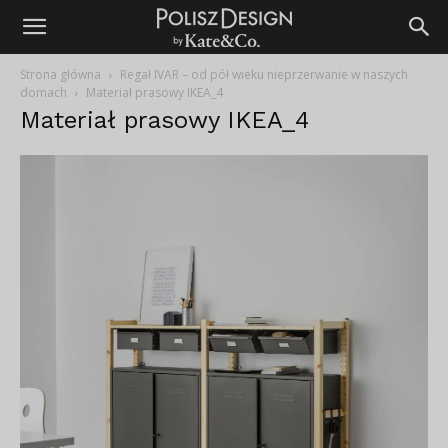
Strona główna
Regał IVAR – od pół wieku nieprzerwanie w naszych
domach
Materiał prasowy IKEA_4
Materiał prasowy IKEA_4