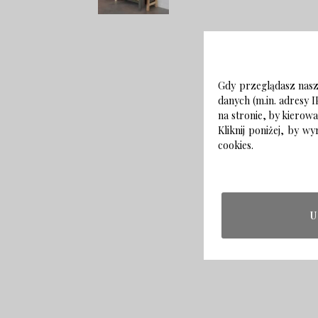
Gdy przeglądasz naszą
danych (m.in. adresy I
na stronie, by kierow
Kliknij poniżej, by 
cookies.
U