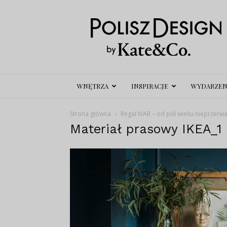
Polisz
Design
WNĘTRZA
INSPIRACJE
WYDARZEN
Strona główna
Regał IVAR – od pół wieku nieprzer
Materiał prasowy IKEA_1