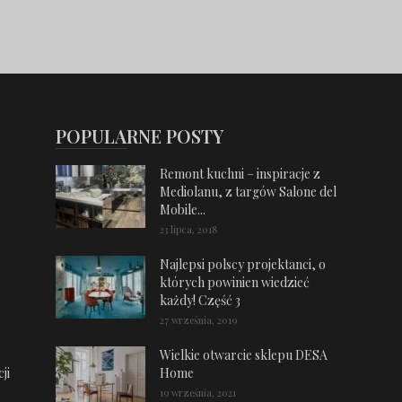
POPULARNE POSTY
Remont kuchni – inspiracje z
Mediolanu, z targów Salone del
Mobile...
23 lipca, 2018
Najlepsi polscy projektanci, o
których powinien wiedzieć
każdy! Część 3
27 września, 2019
Wielkie otwarcie sklepu DESA
ji
Home
19 września, 2021