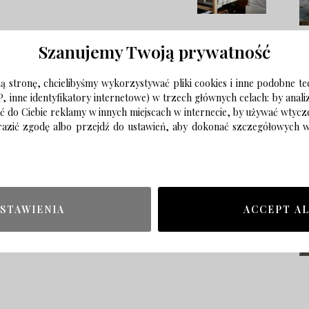
Szanujemy Twoją prywatność
 stronę, chcielibyśmy wykorzystywać pliki cookies i inne podobne te
P, inne identyfikatory internetowe) w trzech głównych celach: by anal
ać do Ciebie reklamy w innych miejscach w internecie, by używać wtyc
wyrazić zgodę albo przejdź do ustawień, aby dokonać szczegółowych
STAWIENIA
ACCEPT A