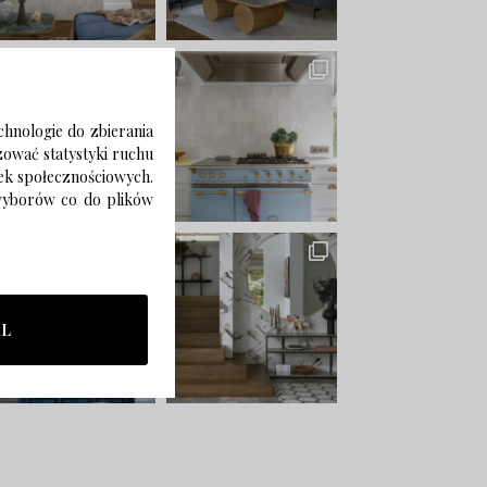
chnologie do zbierania
izować statystyki ruchu
zek społecznościowych.
 wyborów co do plików
LL