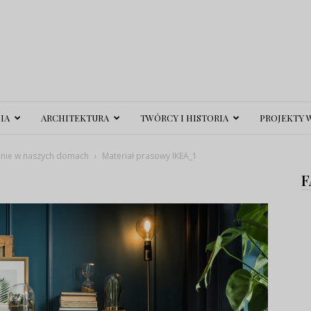
IA
ARCHITEKTURA
TWÓRCY I HISTORIA
PROJEKTY 
wanie w naszych domach
Materiał prasowy IKEA_1
F