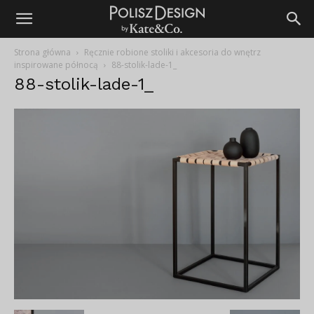
Strona główna
Ręcznie robione stoliki i akcesoria do wnętrz
inspirowane północą
88-stolik-lade-1_
88-stolik-lade-1_