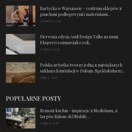
Bartycka w Warszawie – centrum sklepów z
panelami podłogowymi i materiałami...
23 marca, 2026
Pierwsza edycja Audi Design Talks za nami.
Eksperci rozmawiali o roli...
10 lipca, 2025
Polska artystka tworzy jedną z największych
szklanych instalacji w Dubaju. Spektakularny...
1 lipca, 2025
POPULARNE POSTY
Remont kuchni – inspiracje z Mediolanu, z
targów Salone del Mobile...
23 lipca, 2018