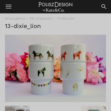
Strona główna
PRL na salonach
13-dixie_lion
13-dixie_lion