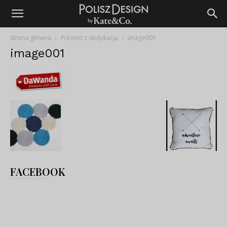
Strona główna
Prezent z dedykacją
image001
image001
FACEBOOK