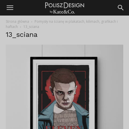
Strona główna
Pomysły na ścianę w plakatach, kilimach, grafikach i
haftach
13_sciana
13_sciana