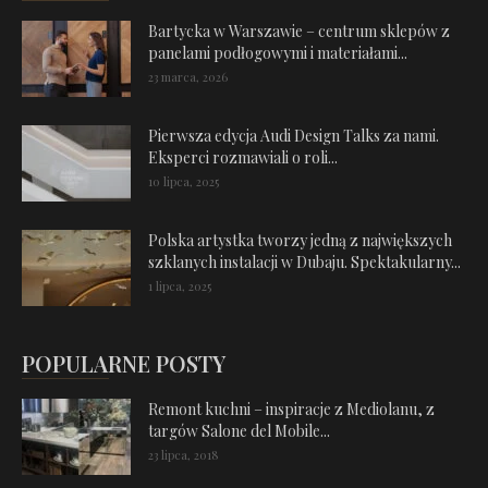
Bartycka w Warszawie – centrum sklepów z
panelami podłogowymi i materiałami...
23 marca, 2026
Pierwsza edycja Audi Design Talks za nami.
Eksperci rozmawiali o roli...
10 lipca, 2025
Polska artystka tworzy jedną z największych
szklanych instalacji w Dubaju. Spektakularny...
1 lipca, 2025
POPULARNE POSTY
Remont kuchni – inspiracje z Mediolanu, z
targów Salone del Mobile...
23 lipca, 2018