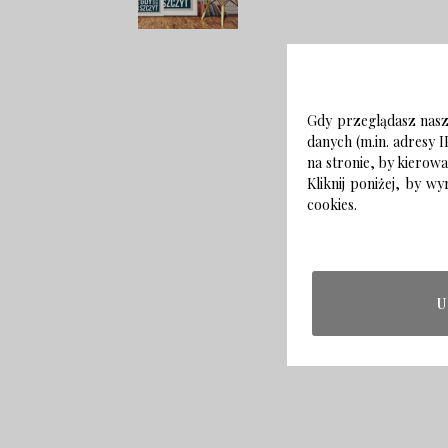
Gdy przeglądasz naszą
danych (m.in. adresy I
na stronie, by kierow
Kliknij poniżej, by 
cookies.
U