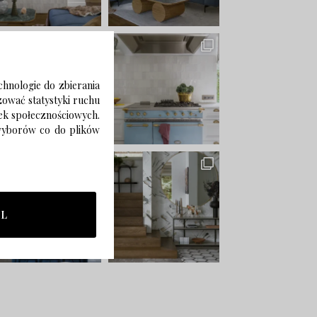
chnologie do zbierania
izować statystyki ruchu
zek społecznościowych.
 wyborów co do plików
LL