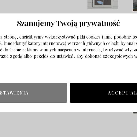
Szanujemy Twoją prywatność
 stronę, chcielibyśmy wykorzystywać pliki cookies i inne podobne te
P, inne identyfikatory internetowe) w trzech głównych celach: by anal
ać do Ciebie reklamy w innych miejscach w internecie, by używać wtyc
wyrazić zgodę albo przejdź do ustawień, aby dokonać szczegółowych
STAWIENIA
ACCEPT A