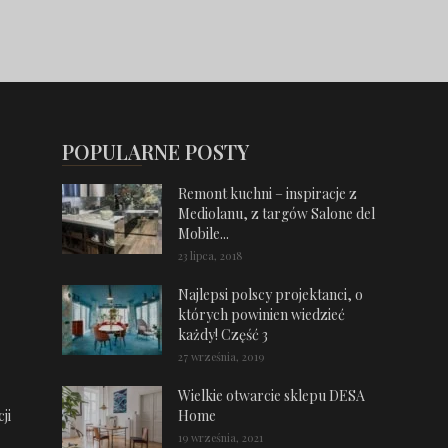
POPULARNE POSTY
Remont kuchni – inspiracje z
Mediolanu, z targów Salone del
Mobile...
23 lipca, 2018
Najlepsi polscy projektanci, o
których powinien wiedzieć
każdy! Część 3
27 września, 2019
Wielkie otwarcie sklepu DESA
ji
Home
19 września, 2021