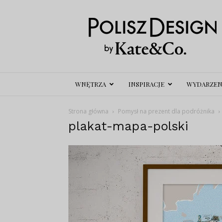
Polisz
Design
WNĘTRZA
INSPIRACJE
WYDARZEN
Strona główna
Pomysł na prezent dla podróżnika
plakat-mapa-polski