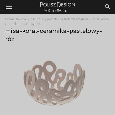
Strona główna
Nie bój się pasteli – pastele we wnętrzu
misa-koral-
ceramika-pastelowy-róż
misa-koral-ceramika-pastelowy-
róż