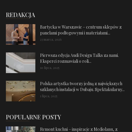
REDAKCJA
Bartycka w Warszawie – centrum sklepów z
panelami podłogowymi i materiałami...
23 marca, 2026
Pierwsza edycja Audi Design Talks za nami.
Eksperci rozmawiali o roli...
10 lipca, 2025
Polska artystka tworzy jedną z największych
szklanych instalacji w Dubaju. Spektakularny...
1 lipca, 2025
POPULARNE POSTY
Remont kuchni – inspiracje z Mediolanu, z