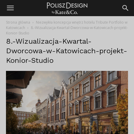
Strona główna
Niezwykła koncepcja wnętrz hotelu Tribute Portfolio w
Katowicach
8.-Wizualizacja-Kwartal-Dworcowa-w-Katowicach-projekt-
Konior-Studio
8.-Wizualizacja-Kwartal-
Dworcowa-w-Katowicach-projekt-
Konior-Studio