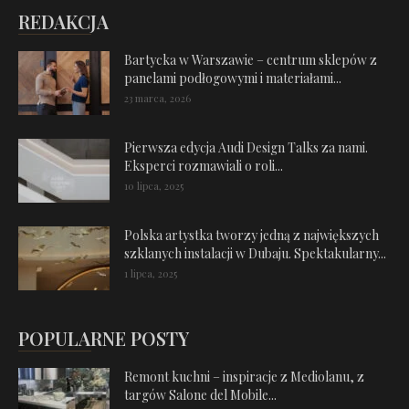
REDAKCJA
Bartycka w Warszawie – centrum sklepów z
panelami podłogowymi i materiałami...
23 marca, 2026
Pierwsza edycja Audi Design Talks za nami.
Eksperci rozmawiali o roli...
10 lipca, 2025
Polska artystka tworzy jedną z największych
szklanych instalacji w Dubaju. Spektakularny...
1 lipca, 2025
POPULARNE POSTY
Remont kuchni – inspiracje z Mediolanu, z
targów Salone del Mobile...