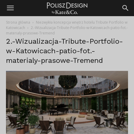
Strona główna
Niezwykła koncepcja wnętrz hotelu Tribute Portfolio w
Katowicach
2.-Wizualizacja-Tribute-Portfolio-w-Katowicach-patio-fot.-
materialy-prasowe-Tremend
2.-Wizualizacja-Tribute-Portfolio-
w-Katowicach-patio-fot.-
materialy-prasowe-Tremend