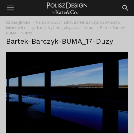
Strona główna
Na styku dwóch sztuk. Bartek Barczyk opowiada o
intymnych relacjach między fotografią a architekturą
Bartek-Barczyk-
BUMA_17-Duzy
Bartek-Barczyk-BUMA_17-Duzy