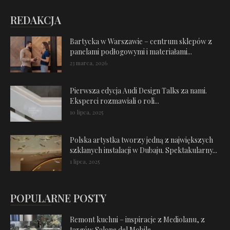
REDAKCJA
Bartycka w Warszawie – centrum sklepów z
panelami podłogowymi i materiałami...
23 marca, 2026
Pierwsza edycja Audi Design Talks za nami.
Eksperci rozmawiali o roli...
10 lipca, 2025
Polska artystka tworzy jedną z największych
szklanych instalacji w Dubaju. Spektakularny...
1 lipca, 2025
POPULARNE POSTY
Remont kuchni – inspiracje z Mediolanu, z
targów Salone del Mobile...