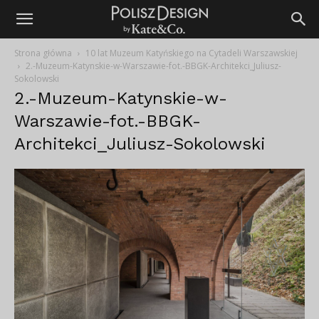
Strona główna
10 lat Muzeum Katyńskiego na Cytadeli Warszawskiej
2.-Muzeum-Katynskie-w-Warszawie-fot.-BBGK-Architekci_Juliusz-
Sokolowski
2.-Muzeum-Katynskie-w-
Warszawie-fot.-BBGK-
Architekci_Juliusz-Sokolowski