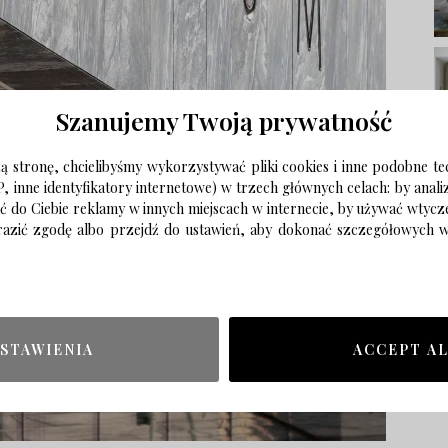
Szanujemy Twoją prywatność
 stronę, chcielibyśmy wykorzystywać pliki cookies i inne podobne te
P, inne identyfikatory internetowe) w trzech głównych celach: by anal
ać do Ciebie reklamy w innych miejscach w internecie, by używać wtyc
wyrazić zgodę albo przejdź do ustawień, aby dokonać szczegółowych
STAWIENIA
ACCEPT A