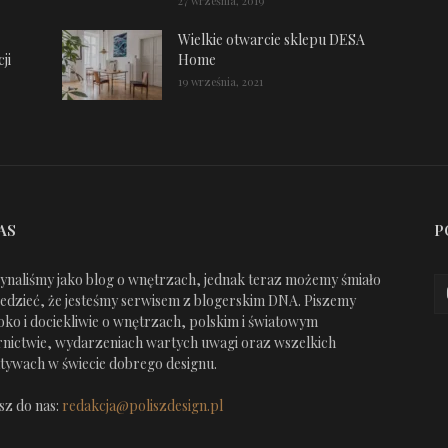
27 września, 2019
Wielkie otwarcie sklepu DESA
ji
Home
19 września, 2021
AS
P
ynaliśmy jako blog o wnętrzach, jednak teraz możemy śmiało
edzieć, że jesteśmy serwisem z blogerskim DNA. Piszemy
oko i dociekliwie o wnętrzach, polskim i światowym
nictwie, wydarzeniach wartych uwagi oraz wszelkich
jatywach w świecie dobrego designu.
sz do nas:
redakcja@poliszdesign.pl