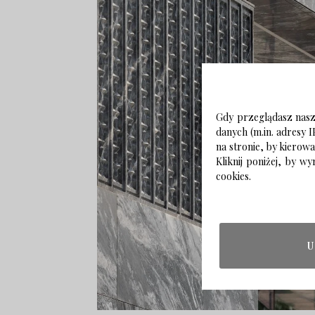
Gdy przeglądasz naszą
danych (m.in. adresy I
na stronie, by kierow
Kliknij poniżej, by 
cookies.
U