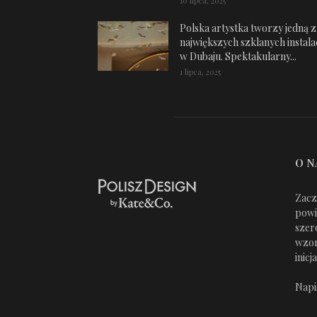
10 lipca, 2025
Polska artystka tworzy jedną z
największych szklanych instalac
w Dubaju. Spektakularny...
1 lipca, 2025
O N
Zacz
powi
szer
wzor
inic
Napi