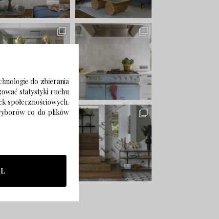
chnologie do zbierania
izować statystyki ruchu
zek społecznościowych.
 wyborów co do plików
LL