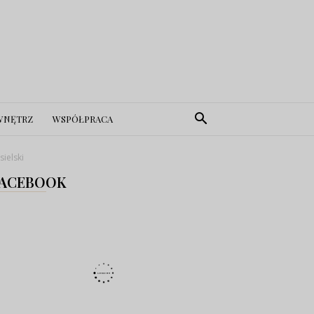
WNĘTRZ
WSPÓŁPRACA
ielski
ACEBOOK