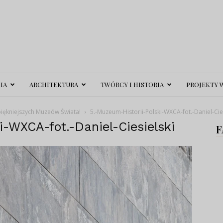
IA
ARCHITEKTURA
TWÓRCY I HISTORIA
PROJEKTY 
piękniejszych Muzeów Świata!
5.-Muzeum-Historii-Polski-WXCA-fot.-Daniel-Cies
i-WXCA-fot.-Daniel-Ciesielski
F